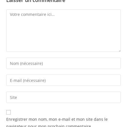
Laisser un commentaire
Comment
Enter
your
name
Enter
or
your
username
email
Saisir
to
address
l’URL
comment
to
de
comment
votre
Enregistrer mon nom, mon e-mail et mon site dans le
site
navigateur pour mon prochain commentaire.