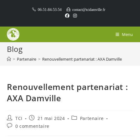
Skip
06-51-84-53-54
contact@tcidamville.fr
to
content
Menu
Blog
>
Partenaire
>
Renouvellement partenariat : AXA Damville
Renouvellement partenariat :
AXA Damville
Auteur/autrice
Publication
Post
TCI
21 mai 2024
Partenaire
de
publiée :
category:
Commentaires
0 commentaire
la
de
publication :
la