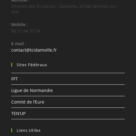
Chemin des Écureuils - Damville, 27240 Mesnils-sur-
Iton
Mobile :
06 51 84 53 54
E-mail :
S’ouvre
contact@tcidamville.fr
dans
votre
Sites Fédéraux
application
FFT
Ligue de Normandie
Comité de l’Eure
TEN’UP
Liens Utiles