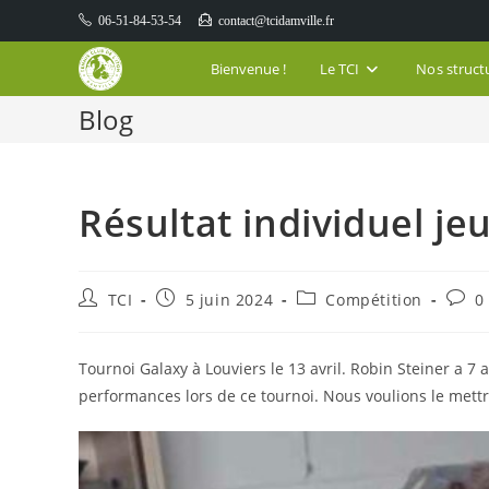
Skip
06-51-84-53-54
contact@tcidamville.fr
to
content
Bienvenue !
Le TCI
Nos struct
Blog
Résultat individuel je
Auteur/autrice
Publication
Post
Comm
TCI
5 juin 2024
Compétition
0
de
publiée :
category:
de
la
la
publication :
publi
Tournoi Galaxy à Louviers le 13 avril. Robin Steiner a 7 an
performances lors de ce tournoi. Nous voulions le mettre