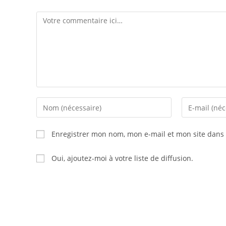
Comment
Enter
Enter
your
your
name
email
Enregistrer mon nom, mon e-mail et mon site dans
or
address
username
to
Oui, ajoutez-moi à votre liste de diffusion.
to
comment
comment