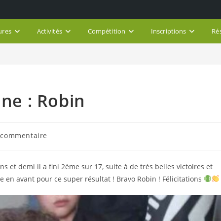
ures
Activités
Compétition
Inscriptions
Ré
une : Robin
entaires
 commentaire
cation :
s et demi il a fini 2ème sur 17, suite à de très belles victoires et
 en avant pour ce super résultat ! Bravo Robin ! Félicitations