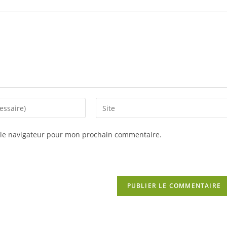
Saisir
l’URL
de
 le navigateur pour mon prochain commentaire.
votre
site
(facultatif)