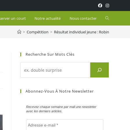
Toggle
server un court
Notre actualité
Nous contacter
>
Compétition
>
Résultat individuel jeune : Robin
website
search
Recherche Sur Mots Clés
Recherche
d'un
article
sur
Abonnez-Vous À Notre Newsletter
mots
clés
Recevez chaque semaine par mail une newsletter
avec les derniers articles.