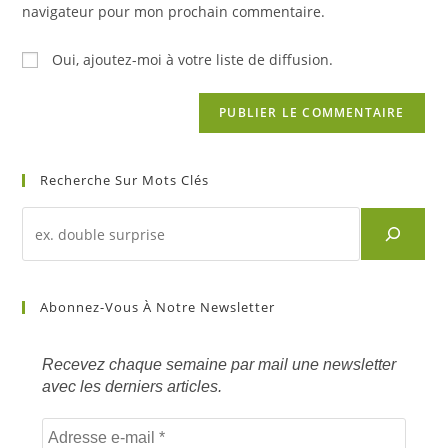
site
navigateur pour mon prochain commentaire.
(facultatif)
Oui, ajoutez-moi à votre liste de diffusion.
Recherche Sur Mots Clés
Recherche
d'un
article
sur
Abonnez-Vous À Notre Newsletter
mots
clés
Recevez chaque semaine par mail une newsletter
avec les derniers articles.