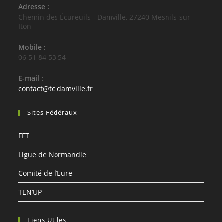
Adresse :
Chemin des Écureuils - Damville, 27240 Mesnils-sur-
Iton
Mobile :
06 51 84 53 54
E-mail :
S’ouvre
contact@tcidamville.fr
dans
votre
Sites Fédéraux
application
FFT
Ligue de Normandie
Comité de l’Eure
TEN’UP
Liens Utiles