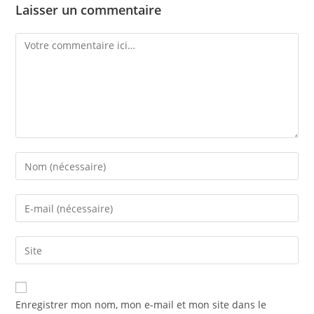
Laisser un commentaire
Comment
Enter
your
name
Enter
or
your
username
email
Saisir
to
address
l’URL
comment
to
de
comment
votre
Enregistrer mon nom, mon e-mail et mon site dans le