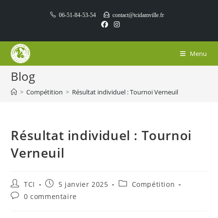
Skip
06-51-84-53-54
contact@tcidamville.fr
to
content
Menu
Blog
>
Compétition
>
Résultat individuel : Tournoi Verneuil
Résultat individuel : Tournoi
Verneuil
Auteur/autrice
Publication
Post
TCI
5 janvier 2025
Compétition
de
publiée :
category:
Commentaires
0 commentaire
la
de
publication :
la