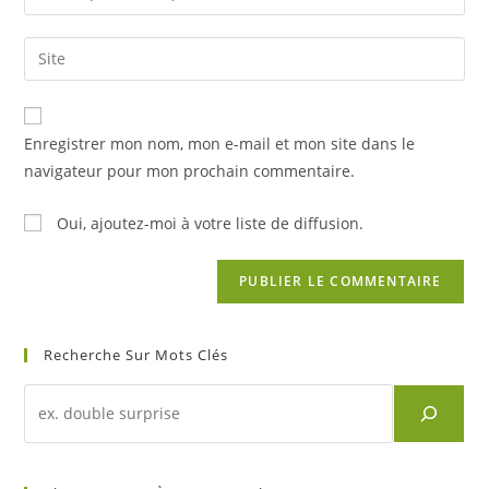
or
your
username
email
Saisir
to
address
l’URL
comment
to
de
comment
votre
Enregistrer mon nom, mon e-mail et mon site dans le
site
navigateur pour mon prochain commentaire.
(facultatif)
Oui, ajoutez-moi à votre liste de diffusion.
Recherche Sur Mots Clés
Recherche
d'un
article
sur