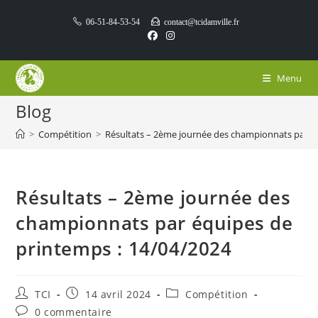
Skip
06-51-84-53-54
contact@tcidamville.fr
to
content
Menu
Blog
>
Compétition
>
Résultats – 2ème journée des championnats par é
Résultats – 2ème journée des
championnats par équipes de
printemps : 14/04/2024
Auteur/autrice
Publication
Post
TCI
14 avril 2024
Compétition
de
publiée :
category:
Commentaires
0 commentaire