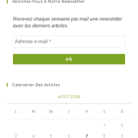
Abonnez-Vous À Notre Newsletter
mots
clés
Recevez chaque semaine par mail une newsletter
avec les derniers articles.
Calendrier Des Articles
AOÛT 2026
L
M
M
J
V
S
D
1
2
3
4
5
6
7
8
9