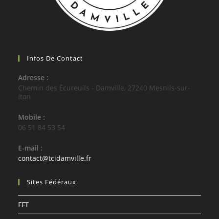
Infos De Contact
Adresse :
Chemin des Écureuils - Damville, 27240 Mesnils-sur-
Iton
Mobile :
06 51 84 53 54
E-mail :
S’ouvre
contact@tcidamville.fr
dans
votre
Sites Fédéraux
application
FFT