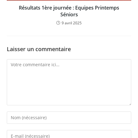
Résultats 1ère journée : Equipes Printemps
Séniors
9 avril 2025
Laisser un commentaire
Comment
Enter
your
name
Enter