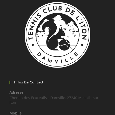
Infos De Contact
Adresse :
Chemin des Écureuils - Damville, 27240 Mesnils-sur-
Iton
Mobile :