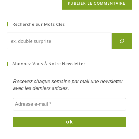
Recherche Sur Mots Clés
Recherche
d'un
article
sur
Abonnez-Vous À Notre Newsletter
mots
clés
Recevez chaque semaine par mail une newsletter
avec les derniers articles.