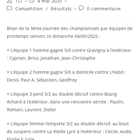
Auteur/autrice
Publication
TCI
4 mai 2025
de
publiée :
Post
Commentaires
Compétition
/
Résultats
0 commentaire
la
category:
de
publication :
la
publication :
Bilan de la 3ème journée des championnats par équipes de
printemps séniors ce dimanche 04/05/2025 :
¤ L’équipe 1 homme gagne 5/0 contre Gravigny à l’extérieur
: Cyprien, Brice, Jonathan, Jean-Christophe
¤ L’équipe 2 homme gagne 5/0 à domicile contre L’Habit :
Denis, Paul A, Sébastien, Geoffrey
¤ L’équipe 3 perd 3/2 au double décisif contre Bourg
Achard à l’extérieur, dans une rencontre serrée : Paulin,
Romain, Laurent, Didier
¤ L’équipe femme l’emporte 3/2 au double décisif, au bout
du suspens contre La Vieille Lyre à l’extérieur : Cécile, Aude,
Elodie F, Julie