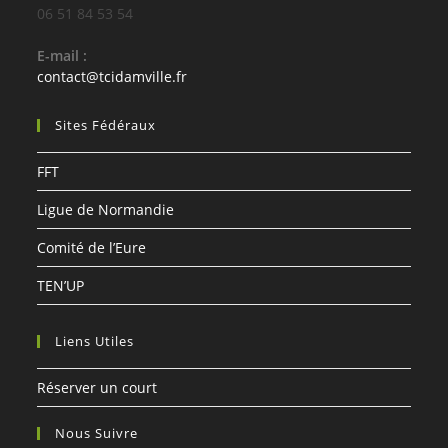
06 51 84 53 54
E-mail :
S’ouvre
contact@tcidamville.fr
dans
votre
Sites Fédéraux
application
FFT
Ligue de Normandie
Comité de l’Eure
TEN’UP
Liens Utiles
Réserver un court
Nous Suivre