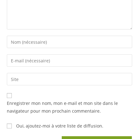
Enter
your
name
Enter
or
your
username
email
Saisir
to
address
l’URL
comment
to
de
comment
votre
Enregistrer mon nom, mon e-mail et mon site dans le
site
navigateur pour mon prochain commentaire.
(facultatif)
Oui, ajoutez-moi à votre liste de diffusion.