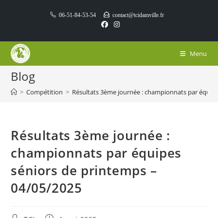
Skip
06-51-84-53-54
contact@tcidamville.fr
to
content
Menu
Blog
>
Compétition
>
Résultats 3ème journée : championnats par équipe
Résultats 3ème journée :
championnats par équipes
séniors de printemps –
04/05/2025