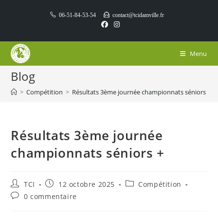
Skip
06-51-84-53-54
contact@tcidamville.fr
to
content
Menu
Blog
>
Compétition
>
Résultats 3ème journée championnats séniors +
Résultats 3ème journée
championnats séniors +
Auteur/autrice
Publication
Post
TCI
12 octobre 2025
Compétition
de
publiée :
category:
Commentaires
0 commentaire
la
de
publication :
la