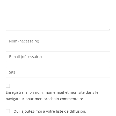
Enter
your
name
Enter
or
your
username
email
Saisir
to
address
l’URL
comment
to
de
comment
votre
Enregistrer mon nom, mon e-mail et mon site dans le
site
navigateur pour mon prochain commentaire.
(facultatif)
Oui, ajoutez-moi à votre liste de diffusion.