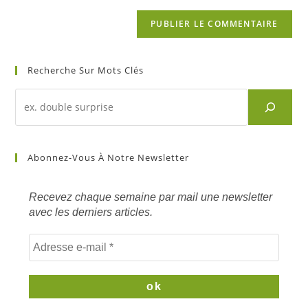
Recherche Sur Mots Clés
Recherche
d'un
article
sur
Abonnez-Vous À Notre Newsletter
mots
clés
Recevez chaque semaine par mail une newsletter
avec les derniers articles.