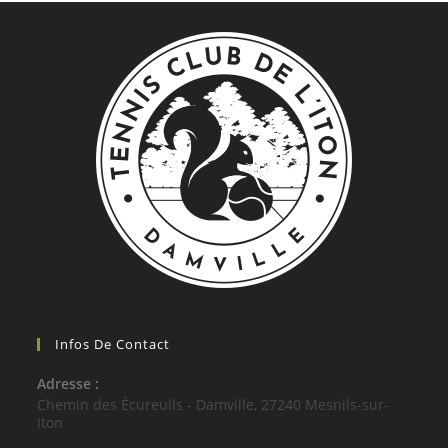
Infos De Contact
Adresse :
Chemin des Écureuils - Damville, 27240 Mesnils-sur-
Iton