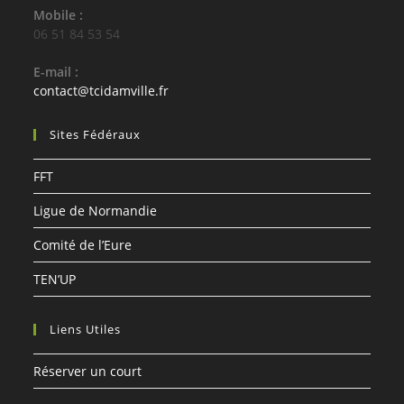
Mobile :
06 51 84 53 54
E-mail :
S’ouvre
contact@tcidamville.fr
dans
votre
Sites Fédéraux
application
FFT
Ligue de Normandie
Comité de l’Eure
TEN’UP
Liens Utiles
Réserver un court