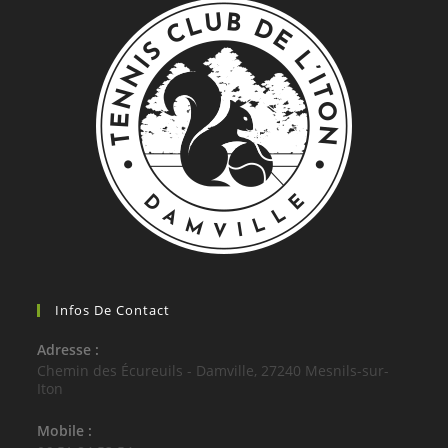
Infos De Contact
Adresse :
Chemin des Écureuils - Damville, 27240 Mesnils-sur-
Iton
Mobile :