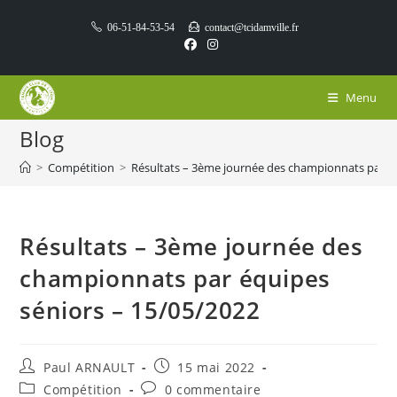
Skip
06-51-84-53-54
contact@tcidamville.fr
to
content
Menu
Blog
>
Compétition
>
Résultats – 3ème journée des championnats par éq
Résultats – 3ème journée des
championnats par équipes
séniors – 15/05/2022
Auteur/autrice
Publication
Paul ARNAULT
15 mai 2022
de
publiée :
Post
Commentaires
Compétition
0 commentaire