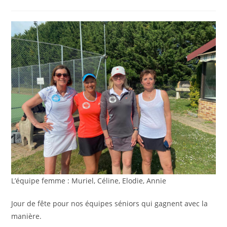
la
category:
de
publication :
la
publication :
L’équipe femme : Muriel, Céline, Elodie, Annie
Jour de fête pour nos équipes séniors qui gagnent avec la
manière.