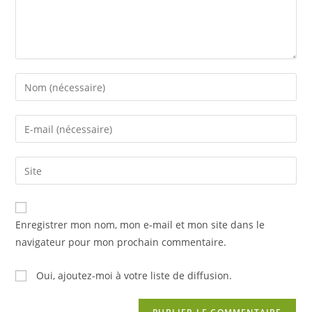
Enter
your
name
Enter
or
your
username
email
Saisir
to
address
l’URL
comment
to
de
comment
votre
Enregistrer mon nom, mon e-mail et mon site dans le
site
navigateur pour mon prochain commentaire.
(facultatif)
Oui, ajoutez-moi à votre liste de diffusion.