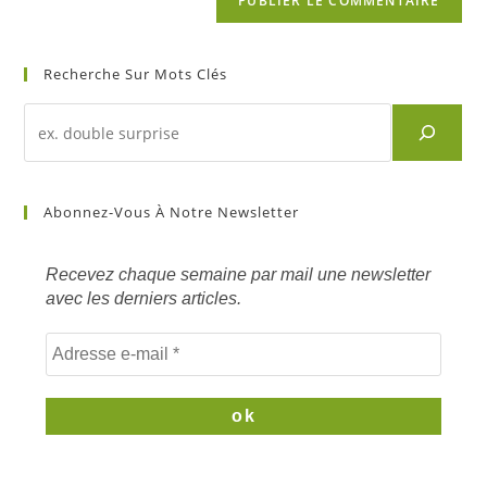
Recherche Sur Mots Clés
Recherche
d'un
article
sur
Abonnez-Vous À Notre Newsletter
mots
clés
Recevez chaque semaine par mail une newsletter
avec les derniers articles.