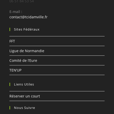
06 51 84 53 54
E-mail :
S’ouvre
contact@tcidamville.fr
dans
votre
Sites Fédéraux
application
FFT
Ligue de Normandie
Comité de l’Eure
TEN’UP
Liens Utiles
Réserver un court
Nous Suivre