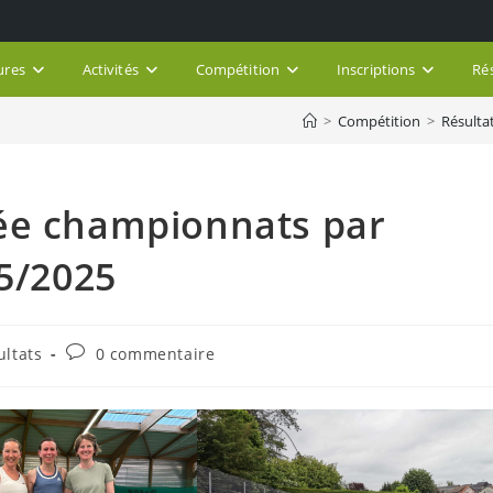
ures
Activités
Compétition
Inscriptions
Ré
>
Compétition
>
Résulta
ée championnats par
05/2025
Commentaires
ultats
0 commentaire
de
la
publication :