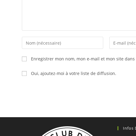
Enter
Enter
your
your
name
email
Enregistrer mon nom, mon e-mail et mon site dans
or
address
username
to
Oui, ajoutez-moi à votre liste de diffusion.
to
comment
comment
Infos