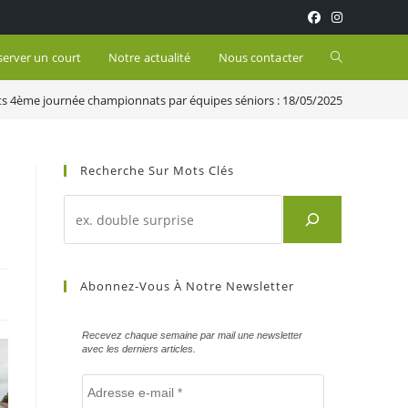
Toggle
server un court
Notre actualité
Nous contacter
ts 4ème journée championnats par équipes séniors : 18/05/2025
website
search
Recherche Sur Mots Clés
Recherche
d'un
article
sur
Abonnez-Vous À Notre Newsletter
mots
clés
Recevez chaque semaine par mail une newsletter
avec les derniers articles.