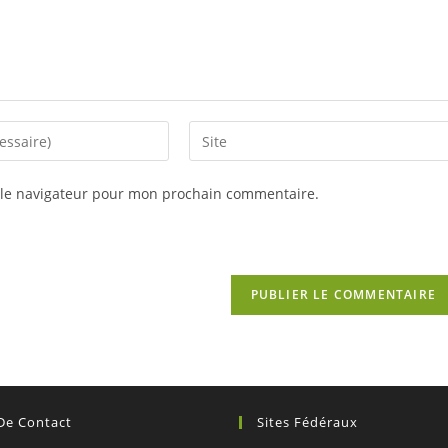
Saisir
l’URL
de
 le navigateur pour mon prochain commentaire.
votre
site
(facultatif)
 De Contact
Sites Fédéraux