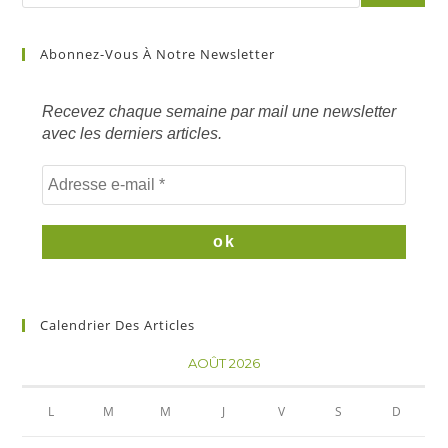
article
sur
Abonnez-Vous À Notre Newsletter
mots
clés
Recevez chaque semaine par mail une newsletter
avec les derniers articles.
Calendrier Des Articles
AOÛT 2026
L
M
M
J
V
S
D