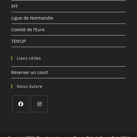
FFT
Ligue de Normandie
Comité de l’Eure
TEN’UP
Liens Utiles
Réserver un court
Nous Suivre
S’ouvre
S’ouvre
dans
dans
un
un