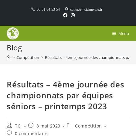
Skip
06-51-84-53-54
contact@tcidamville.fr
to
content
Menu
Blog
>
Compétition
>
Résultats – 4ème journée des championnats par é
Résultats – 4ème journée des
championnats par équipes
séniors – printemps 2023
Auteur/autrice
Publication
Post
TCI
8 mai 2023
Compétition
de
publiée :
category:
Commentaires
0 commentaire