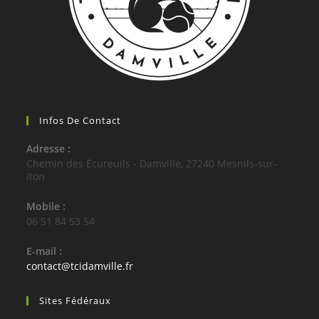
Infos De Contact
Adresse :
Chemin des Écureuils - Damville, 27240 Mesnils-sur-
Iton
Mobile :
06 51 84 53 54
E-mail :
S’ouvre
contact@tcidamville.fr
dans
votre
Sites Fédéraux
application