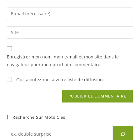
your
name
Enter
or
your
username
email
Saisir
to
address
l’URL
comment
to
de
comment
votre
Enregistrer mon nom, mon e-mail et mon site dans le
site
navigateur pour mon prochain commentaire.
(facultatif)
Oui, ajoutez-moi à votre liste de diffusion.
Recherche Sur Mots Clés
Recherche
d'un