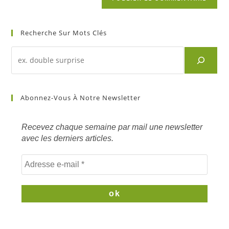
Recherche Sur Mots Clés
Recherche
d'un
article
sur
Abonnez-Vous À Notre Newsletter
mots
clés
Recevez chaque semaine par mail une newsletter
avec les derniers articles.