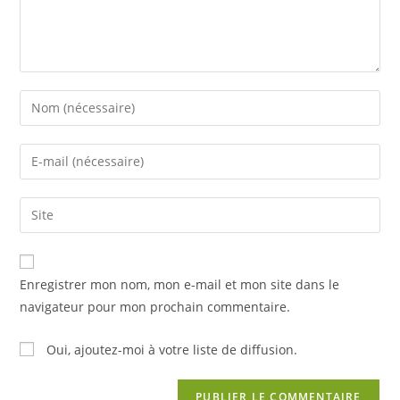
Enter
your
name
Enter
or
your
username
email
Saisir
to
address
l’URL
comment
to
de
comment
votre
Enregistrer mon nom, mon e-mail et mon site dans le
site
navigateur pour mon prochain commentaire.
(facultatif)
Oui, ajoutez-moi à votre liste de diffusion.