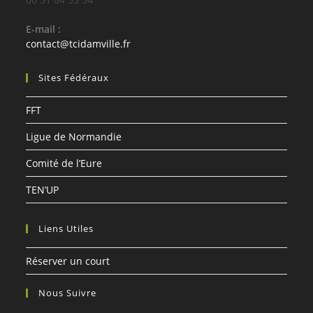
E-mail :
S’ouvre
contact@tcidamville.fr
dans
votre
Sites Fédéraux
application
FFT
Ligue de Normandie
Comité de l’Eure
TEN’UP
Liens Utiles
Réserver un court
Nous Suivre