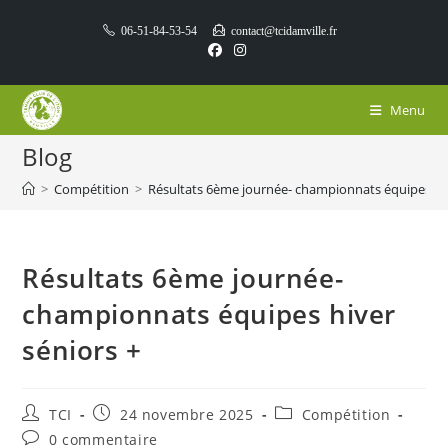
Skip
06-51-84-53-54
contact@tcidamville.fr
to
content
Menu
Blog
>
Compétition
>
Résultats 6ème journée- championnats équipes hiv
Résultats 6ème journée-
championnats équipes hiver
séniors +
Auteur/autrice
Publication
Post
TCI
24 novembre 2025
Compétition
de
publiée :
category:
Commentaires
0 commentaire