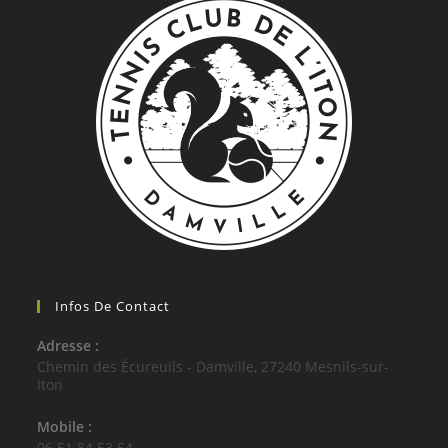
Infos De Contact
Adresse :
Chemin des Écureuils - Damville, 27240 Mesnils-sur-
Iton
Mobile :
06 51 84 53 54