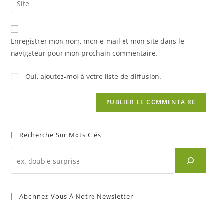
to
address
l’URL
comment
to
de
comment
votre
Enregistrer mon nom, mon e-mail et mon site dans le
site
navigateur pour mon prochain commentaire.
(facultatif)
Oui, ajoutez-moi à votre liste de diffusion.
Recherche Sur Mots Clés
Recherche
d'un
article
sur
Abonnez-Vous À Notre Newsletter
mots
clés