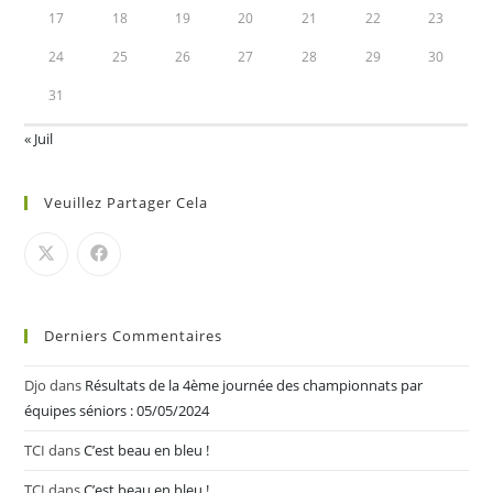
17
18
19
20
21
22
23
24
25
26
27
28
29
30
31
« Juil
Veuillez Partager Cela
Derniers Commentaires
Djo
dans
Résultats de la 4ème journée des championnats par
équipes séniors : 05/05/2024
TCI
dans
C’est beau en bleu !
TCI
dans
C’est beau en bleu !