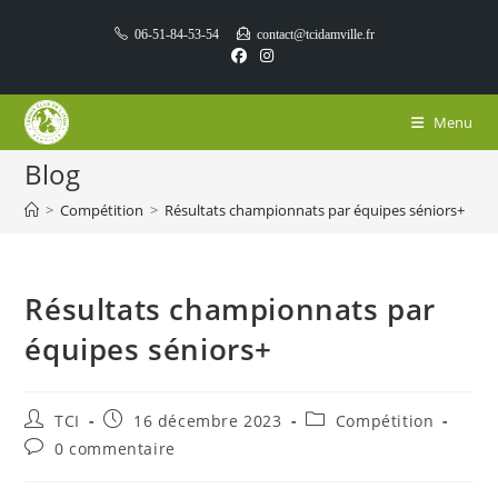
Skip
06-51-84-53-54
contact@tcidamville.fr
to
content
Menu
Blog
>
Compétition
>
Résultats championnats par équipes séniors+
Résultats championnats par
équipes séniors+
Auteur/autrice
Publication
Post
TCI
16 décembre 2023
Compétition
de
publiée :
category:
Commentaires
0 commentaire
la
de
publication :
la