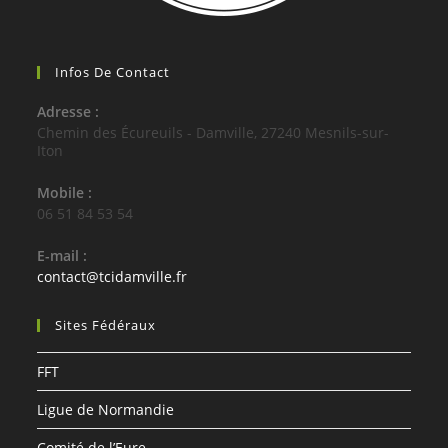
Infos De Contact
Adresse :
Chemin des Écureuils - Damville, 27240 Mesnils-sur-
Iton
Mobile :
06 51 84 53 54
E-mail :
S’ouvre
contact@tcidamville.fr
dans
votre
Sites Fédéraux
application
FFT
Ligue de Normandie
Comité de l’Eure