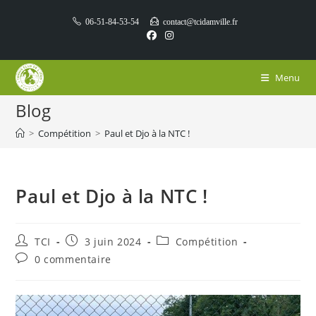
Skip
06-51-84-53-54
contact@tcidamville.fr
to
content
Menu
Blog
>
Compétition
>
Paul et Djo à la NTC !
Paul et Djo à la NTC !
Auteur/autrice
Publication
Post
TCI
3 juin 2024
Compétition
de
publiée :
category:
Commentaires
0 commentaire
la
de
publication :
la
publication :