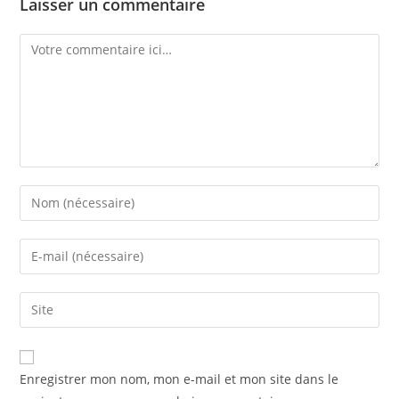
Laisser un commentaire
Comment
Enter
your
name
Enter
or
your
username
email
Saisir
to
address
l’URL
comment
to
de
comment
votre
Enregistrer mon nom, mon e-mail et mon site dans le
site