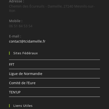
Adresse :
Chemin des Écureuils - Damville, 27240 Mesnils-sur-
Iton
Mobile :
06 51 84 53 54
E-mail :
S’ouvre
contact@tcidamville.fr
dans
votre
Sites Fédéraux
application
FFT
Ligue de Normandie
Comité de l’Eure
TEN’UP
Liens Utiles