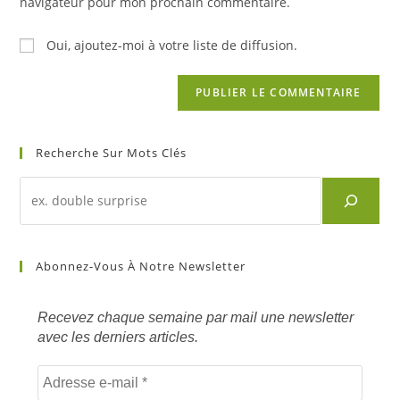
navigateur pour mon prochain commentaire.
(facultatif)
Oui, ajoutez-moi à votre liste de diffusion.
Recherche Sur Mots Clés
Recherche
d'un
article
sur
Abonnez-Vous À Notre Newsletter
mots
clés
Recevez chaque semaine par mail une newsletter
avec les derniers articles.