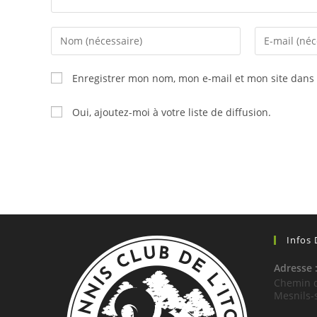
Enter
Enter
your
your
name
email
Enregistrer mon nom, mon e-mail et mon site dans
or
address
username
to
Oui, ajoutez-moi à votre liste de diffusion.
to
comment
comment
Infos
Adresse 
Chemin d
Mesnils-