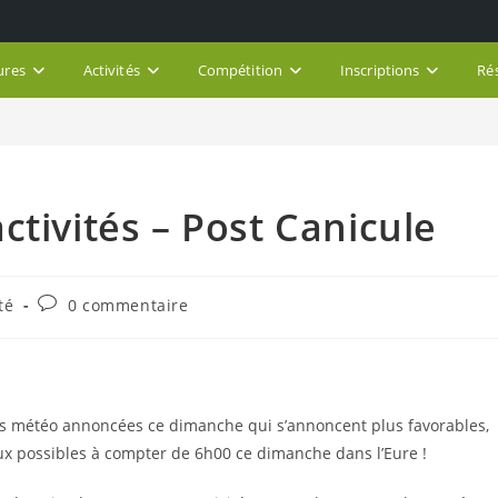
ures
Activités
Compétition
Inscriptions
Ré
tivités – Post Canicule
Commentaires
té
0 commentaire
de
la
publication :
ions météo annoncées ce dimanche qui s’annoncent plus favorables,
aux possibles à compter de 6h00 ce dimanche dans l’Eure !