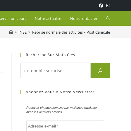
Toggle
server un court
Notre actualité
Nous contacter
>
INSE
>
Reprise normale des activités – Post Canicule
website
search
Recherche Sur Mots Clés
Recherche
d'un
article
sur
Abonnez-Vous À Notre Newsletter
mots
clés
Recevez chaque semaine par mail une newsletter
avec les derniers articles.