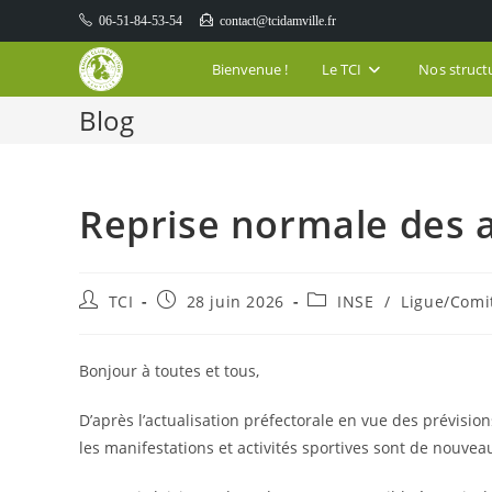
Skip
06-51-84-53-54
contact@tcidamville.fr
to
content
Bienvenue !
Le TCI
Nos struct
Blog
Reprise normale des ac
Auteur/autrice
Publication
Post
TCI
28 juin 2026
INSE
/
Ligue/Comi
de
publiée :
category:
la
publication :
Bonjour à toutes et tous,
D’après l’actualisation préfectorale en vue des prévis
les manifestations et activités sportives sont de nouve