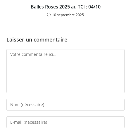
Balles Roses 2025 au TCI : 04/10
10 septembre 2025
Laisser un commentaire
Comment
Enter
your
name
Enter
or
your