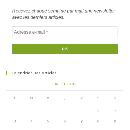
clés
Recevez chaque semaine par mail une newsletter
avec les derniers articles.
Calendrier Des Articles
AOÛT 2026
L
M
M
J
V
S
D
1
2
3
4
5
6
7
8
9