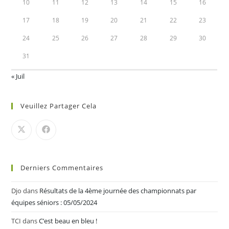
10
11
12
13
14
15
16
17
18
19
20
21
22
23
24
25
26
27
28
29
30
31
« Juil
Veuillez Partager Cela
Derniers Commentaires
Djo
dans
Résultats de la 4ème journée des championnats par
équipes séniors : 05/05/2024
TCI
dans
C’est beau en bleu !