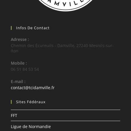
Infos De Contact
Adresse :
Chemin des Écureuils - Damville, 27240 Mesnils-sur-
Iton
Mobile :
06 51 84 53 54
E-mail :
S’ouvre
contact@tcidamville.fr
dans
votre
Sites Fédéraux
application
FFT
Ligue de Normandie