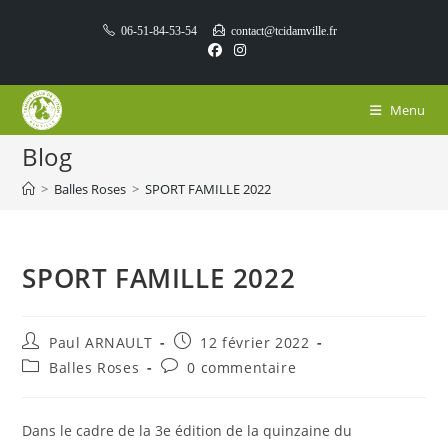
Skip
06-51-84-53-54
contact@tcidamville.fr
to
content
Menu
Blog
>
Balles Roses
>
SPORT FAMILLE 2022
SPORT FAMILLE 2022
Auteur/autrice
Publication
Paul ARNAULT
12 février 2022
de
publiée :
Post
Commentaires
Balles Roses
0 commentaire
la
category:
de
publication :
la
publication :
Dans le cadre de la 3e édition de la quinzaine du