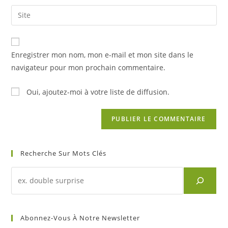
username
email
Saisir
to
address
l’URL
comment
to
de
comment
votre
Enregistrer mon nom, mon e-mail et mon site dans le
site
navigateur pour mon prochain commentaire.
(facultatif)
Oui, ajoutez-moi à votre liste de diffusion.
Recherche Sur Mots Clés
Recherche
d'un
article
sur
Abonnez-Vous À Notre Newsletter
mots