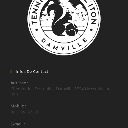
Infos De Contact
Adresse :
Chemin des Écureuils - Damville, 27240 Mesnils-sur-
Iton
Mobile :
06 51 84 53 54
E-mail :