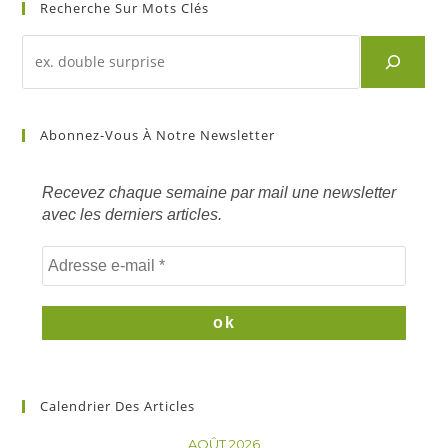
Recherche Sur Mots Clés
Recherche
d'un
article
sur
Abonnez-Vous À Notre Newsletter
mots
clés
Recevez chaque semaine par mail une newsletter
avec les derniers articles.
Calendrier Des Articles
AOÛT 2026