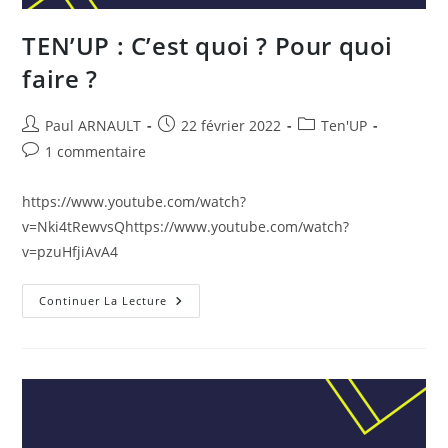
TEN’UP : C’est quoi ? Pour quoi
faire ?
Auteur/autrice
Publication
Post
Paul ARNAULT
22 février 2022
Ten'UP
de
publiée :
category:
Commentaires
1 commentaire
la
de
publication :
la
https://www.youtube.com/watch?
publication :
v=Nki4tRewvsQhttps://www.youtube.com/watch?
v=pzuHfjiAvA4
TEN’UP
Continuer La Lecture
:
C’est
Quoi
?
Pour
Quoi
Faire
?