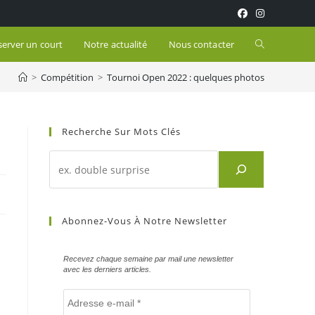
Toggle
server un court
Notre actualité
Nous contacter
>
Compétition
>
Tournoi Open 2022 : quelques photos
website
search
Recherche Sur Mots Clés
Recherche
d'un
article
sur
Abonnez-Vous À Notre Newsletter
mots
clés
Recevez chaque semaine par mail une newsletter
avec les derniers articles.