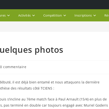
ures
Activités
Compétition
Inscriptions
Ré
quelques photos
mentaires
0 commentaire
lication :
ébuté, il est déjà bien entamé et nous attaquons la dernière
thèse des résultats côté TCIENS :
puis s’incline au 7ème match face à Paul Arnault (15/4) en plus de
s, pas terminé en double car toujours engagé avec Muriel Goderis