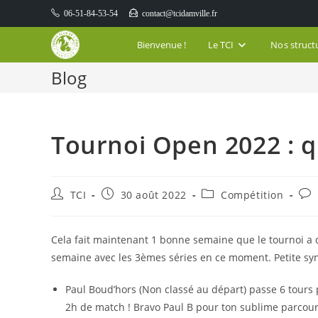
Skip
06-51-84-53-54
contact@tcidamville.fr
to
content
Bienvenue !
Le TCI
Nos struct
Blog
Tournoi Open 2022 : 
Auteur/autrice
Publication
Post
Com
TCI
30 août 2022
Compétition
de
publiée :
category:
de
la
la
publication :
pub
Cela fait maintenant 1 bonne semaine que le tournoi a d
semaine avec les 3èmes séries en ce moment. Petite syn
Paul Boud’hors (Non classé au départ) passe 6 tours 
2h de match ! Bravo Paul B pour ton sublime parcour