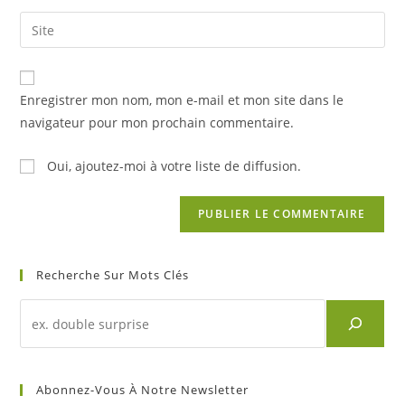
username
email
Saisir
to
address
l’URL
comment
to
de
comment
votre
Enregistrer mon nom, mon e-mail et mon site dans le
site
navigateur pour mon prochain commentaire.
(facultatif)
Oui, ajoutez-moi à votre liste de diffusion.
Recherche Sur Mots Clés
Recherche
d'un
article
sur
Abonnez-Vous À Notre Newsletter
mots