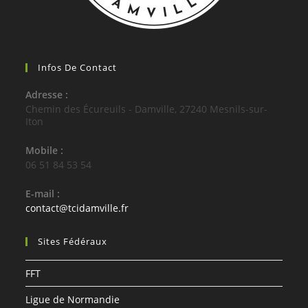
Infos De Contact
Adresse :
Chemin des Écureuils - Damville, 27240 Mesnils-sur-
Iton
Mobile :
06 51 84 53 54
E-mail :
S’ouvre
contact@tcidamville.fr
dans
votre
Sites Fédéraux
application
FFT
Ligue de Normandie