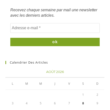
clés
Recevez chaque semaine par mail une newsletter
avec les derniers articles.
Calendrier Des Articles
AOÛT 2026
L
M
M
J
V
S
D
1
2
3
4
5
6
7
8
9