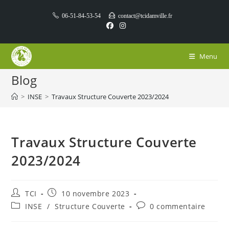
Skip
06-51-84-53-54
contact@tcidamville.fr
to
content
Menu
Blog
>
INSE
>
Travaux Structure Couverte 2023/2024
Travaux Structure Couverte
2023/2024
Auteur/autrice
Publication
TCI
10 novembre 2023
de
publiée :
Post
Commentaires
INSE
/
Structure Couverte
0 commentaire
la
category:
de
publication :
la