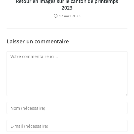
Retour en images sur le canton de printemps
2023
17 avril 2023
Laisser un commentaire
Comment
Enter
your
name
Enter
or
your