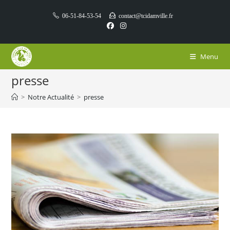
Skip
06-51-84-53-54
contact@tcidamville.fr
to
content
Menu
presse
>
Notre Actualité
>
presse