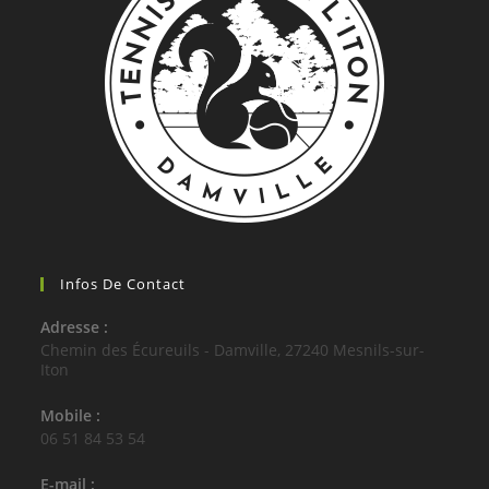
Infos De Contact
Adresse :
Chemin des Écureuils - Damville, 27240 Mesnils-sur-
Iton
Mobile :
06 51 84 53 54
E-mail :