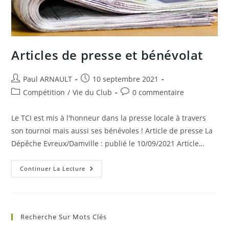
Articles de presse et bénévolat
Auteur/autrice
Publication
Paul ARNAULT
10 septembre 2021
de
publiée :
Post
Commentaires
Compétition
/
Vie du Club
0 commentaire
la
category:
de
publication :
la
Le TCI est mis à l'honneur dans la presse locale à travers
publication :
son tournoi mais aussi ses bénévoles ! Article de presse La
Dépêche Evreux/Damville : publié le 10/09/2021 Article…
Articles
Continuer La Lecture
De
Presse
Et
Bénévolat
Recherche Sur Mots Clés