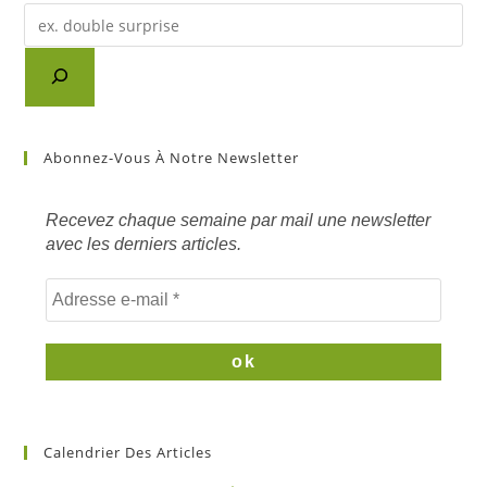
Recherche
d'un
article
sur
mots
clés
Abonnez-Vous À Notre Newsletter
Recevez chaque semaine par mail une newsletter
avec les derniers articles.
Calendrier Des Articles