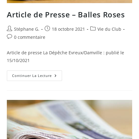
Article de Presse – Balles Roses
Auteur/autrice
Publication
Post
Stéphane G.
18 octobre 2021
Vie du Club
de
publiée :
category:
Commentaires
0 commentaire
la
de
publication :
la
Article de presse La Dépêche Evreux/Damville : publié le
publication :
15/10/2021
Article
Continuer La Lecture
De
Presse
–
Balles
Roses