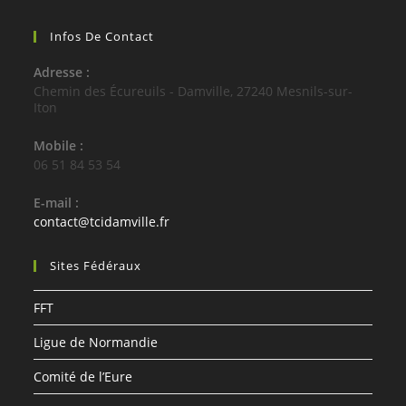
Infos De Contact
Adresse :
Chemin des Écureuils - Damville, 27240 Mesnils-sur-
Iton
Mobile :
06 51 84 53 54
E-mail :
S’ouvre
contact@tcidamville.fr
dans
votre
Sites Fédéraux
application
FFT
Ligue de Normandie
Comité de l’Eure