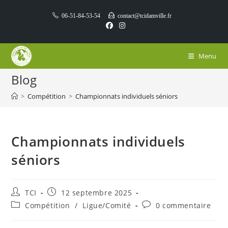
Skip
06-51-84-53-54
contact@tcidamville.fr
to
content
Menu
Blog
>
Compétition
>
Championnats individuels séniors
Championnats individuels
séniors
Auteur/autrice
Publication
TCI
12 septembre 2025
de
publiée :
Post
Commentaires
Compétition
/
Ligue/Comité
0 commentaire
la
category:
de
publication :
la