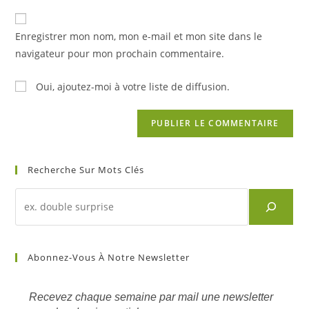
to
de
comment
votre
Enregistrer mon nom, mon e-mail et mon site dans le
site
navigateur pour mon prochain commentaire.
(facultatif)
Oui, ajoutez-moi à votre liste de diffusion.
Recherche Sur Mots Clés
Recherche
d'un
article
sur
Abonnez-Vous À Notre Newsletter
mots
clés
Recevez chaque semaine par mail une newsletter