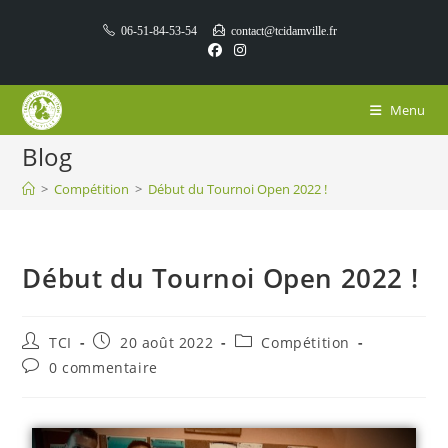
06-51-84-53-54
contact@tcidamville.fr
Menu
Blog
>
Compétition
>
Début du Tournoi Open 2022 !
Début du Tournoi Open 2022 !
TCI
20 août 2022
Compétition
0 commentaire