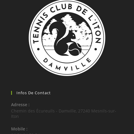
Infos De Contact
Adresse :
Chemin des Écureuils - Damville, 27240 Mesnils-sur-
Iton
Mobile :