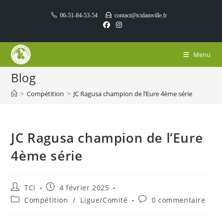
Skip
06-51-84-53-54
contact@tcidamville.fr
to
content
Menu
Blog
>
Compétition
>
JC Ragusa champion de l’Eure 4ème série
JC Ragusa champion de l’Eure
4ème série
Auteur/autrice
Publication
TCI
4 février 2025
de
publiée :
Post
Commentaires
Compétition
/
Ligue/Comité
0 commentaire
la
category:
de
publication :
la