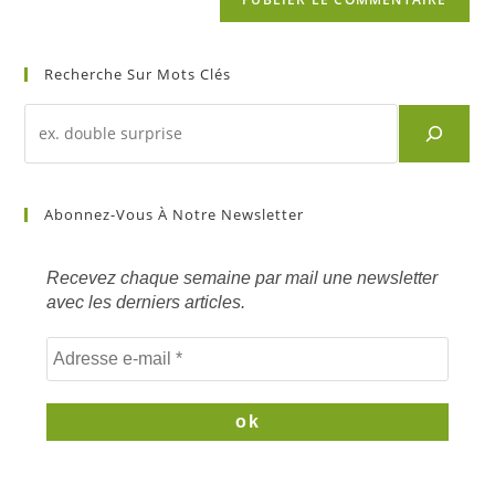
Recherche Sur Mots Clés
Recherche
d'un
article
sur
Abonnez-Vous À Notre Newsletter
mots
clés
Recevez chaque semaine par mail une newsletter
avec les derniers articles.