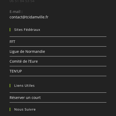
06 51 84 53 54
E-mail :
S’ouvre
contact@tcidamville.fr
dans
votre
Sites Fédéraux
application
FFT
Ligue de Normandie
Comité de l’Eure
TEN’UP
Liens Utiles
Réserver un court
Nous Suivre