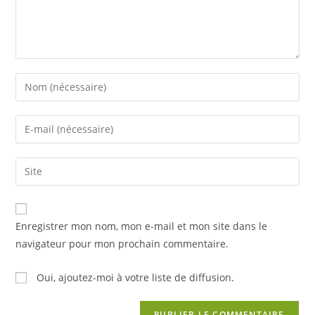
Enter
your
name
Enter
or
your
username
email
Saisir
to
address
l’URL
comment
to
de
comment
votre
Enregistrer mon nom, mon e-mail et mon site dans le
site
navigateur pour mon prochain commentaire.
(facultatif)
Oui, ajoutez-moi à votre liste de diffusion.