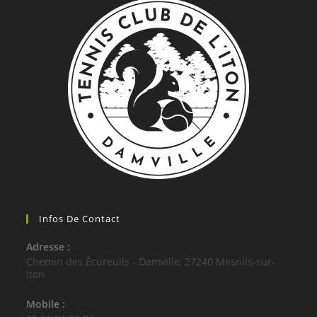
Infos De Contact
Adresse :
Chemin des Écureuils - Damville, 27240 Mesnils-sur-
Iton
Mobile :