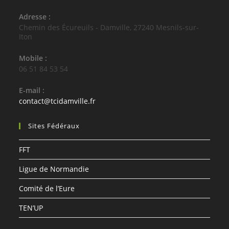
Adresse :
Chemin des Écureuils - Damville, 27240 Mesnils-sur-
Iton
Mobile :
06 51 84 53 54
E-mail :
S’ouvre
contact@tcidamville.fr
dans
votre
Sites Fédéraux
application
FFT
Ligue de Normandie
Comité de l’Eure
TEN’UP