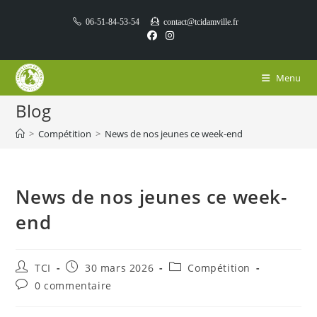
Skip
06-51-84-53-54
contact@tcidamville.fr
to
content
Menu
Blog
>
Compétition
>
News de nos jeunes ce week-end
News de nos jeunes ce week-
end
Auteur/autrice
Publication
Post
TCI
30 mars 2026
Compétition
de
publiée :
category:
Commentaires
0 commentaire
la
de
publication :
la