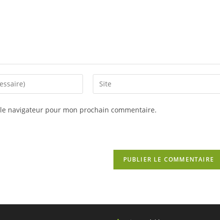
Saisir
l’URL
de
 le navigateur pour mon prochain commentaire.
votre
site
(facultatif)