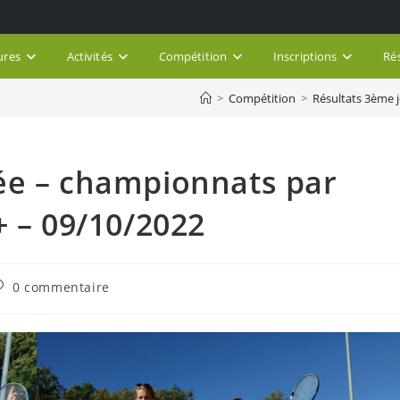
ures
Activités
Compétition
Inscriptions
Ré
>
Compétition
>
Résultats 3ème 
ée – championnats par
+ – 09/10/2022
ommentaires
0 commentaire
e
ublication :