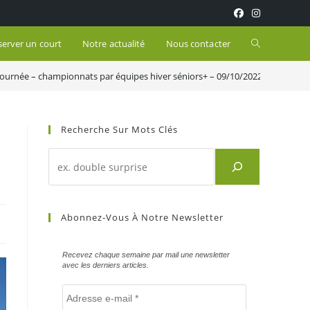
Toggle
server un court
Notre actualité
Nous contacter
journée – championnats par équipes hiver séniors+ – 09/10/2022
website
search
Recherche Sur Mots Clés
Recherche
d'un
article
sur
Abonnez-Vous À Notre Newsletter
mots
clés
Recevez chaque semaine par mail une newsletter
avec les derniers articles.