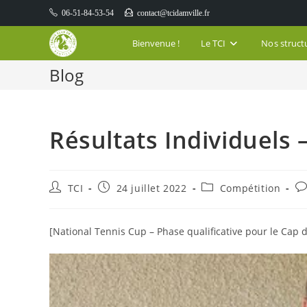
Skip
06-51-84-53-54
contact@tcidamville.fr
to
content
Bienvenue !
Le TCI
Nos struct
Blog
Résultats Individuels
Auteur/autrice
Publication
Post
Co
TCI
24 juillet 2022
Compétition
de
publiée :
category:
d
la
la
publication :
pu
[National Tennis Cup – Phase qualificative pour le Cap 