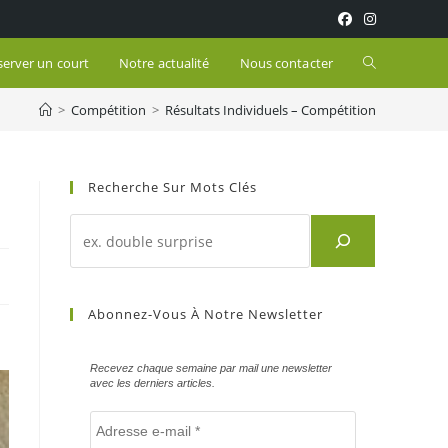
Toggle
server un court
Notre actualité
Nous contacter
>
Compétition
>
Résultats Individuels – Compétition
website
search
Recherche Sur Mots Clés
Recherche
d'un
article
sur
Abonnez-Vous À Notre Newsletter
mots
clés
Recevez chaque semaine par mail une newsletter
avec les derniers articles.