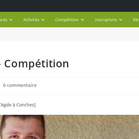
ures
Activités
Compétition
Inscriptions
Ré
 – Compétition
mmentaires
0 commentaire
e
blication :
d’Agde à Conches]