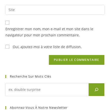
username
email
Saisir
to
address
l’URL
comment
to
de
comment
votre
Enregistrer mon nom, mon e-mail et mon site dans le
site
navigateur pour mon prochain commentaire.
(facultatif)
Oui, ajoutez-moi à votre liste de diffusion.
Recherche Sur Mots Clés
Recherche
d'un
article
sur
Abonnez-Vous À Notre Newsletter