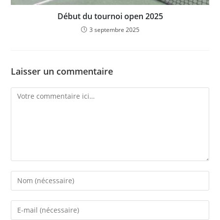
Début du tournoi open 2025
3 septembre 2025
Laisser un commentaire
Comment
Enter
your
name
Enter
or
your