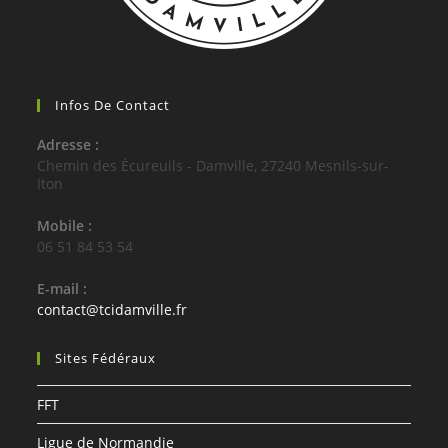
Infos De Contact
Adresse :
Chemin des Écureuils - Damville, 27240 Mesnils-sur-
Iton
Mobile :
06 51 84 53 54
E-mail :
S’ouvre
contact@tcidamville.fr
dans
votre
Sites Fédéraux
application
FFT
Ligue de Normandie