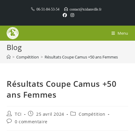
Skip
06-51-84-53-54
contact@tcidamville.fr
to
content
Menu
Blog
>
Compétition
>
Résultats Coupe Camus +50 ans Femmes
Résultats Coupe Camus +50
ans Femmes
Auteur/autrice
Publication
Post
TCI
25 avril 2024
Compétition
de
publiée :
category:
Commentaires
0 commentaire
la
de
publication :
la