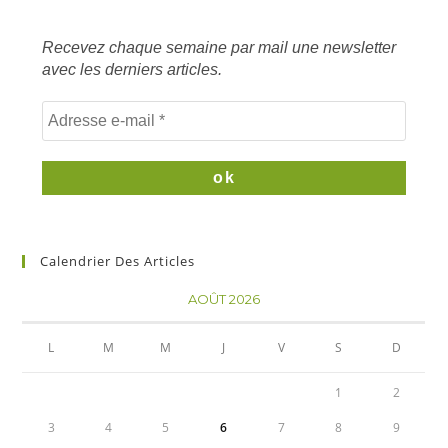
mots
clés
Recevez chaque semaine par mail une newsletter
avec les derniers articles.
Calendrier Des Articles
AOÛT 2026
L
M
M
J
V
S
D
1
2
3
4
5
6
7
8
9