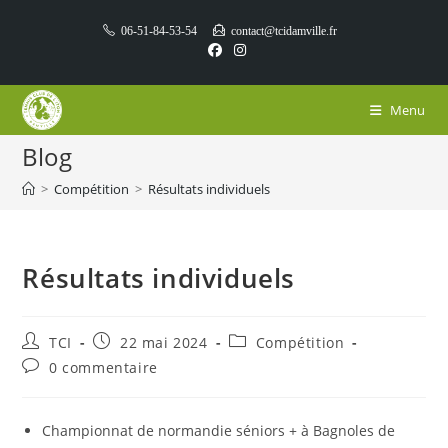
Skip
06-51-84-53-54
contact@tcidamville.fr
to
content
Menu
Blog
>
Compétition
>
Résultats individuels
Résultats individuels
Auteur/autrice
Publication
Post
TCI
22 mai 2024
Compétition
de
publiée :
category:
Commentaires
0 commentaire
la
de
publication :
la
publication :
Championnat de normandie séniors + à Bagnoles de