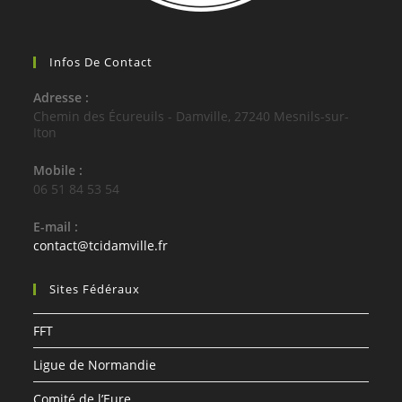
Infos De Contact
Adresse :
Chemin des Écureuils - Damville, 27240 Mesnils-sur-
Iton
Mobile :
06 51 84 53 54
E-mail :
S’ouvre
contact@tcidamville.fr
dans
votre
Sites Fédéraux
application
FFT
Ligue de Normandie
Comité de l’Eure