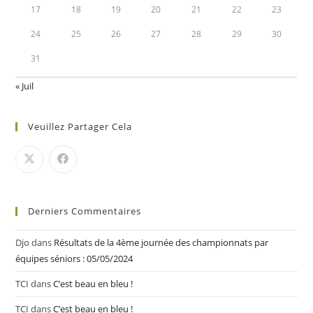
17
18
19
20
21
22
23
24
25
26
27
28
29
30
31
« Juil
Veuillez Partager Cela
Derniers Commentaires
Djo
dans
Résultats de la 4ème journée des championnats par
équipes séniors : 05/05/2024
TCI
dans
C’est beau en bleu !
TCI
dans
C’est beau en bleu !