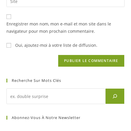
to
address
l’URL
comment
to
de
comment
votre
Enregistrer mon nom, mon e-mail et mon site dans le
site
navigateur pour mon prochain commentaire.
(facultatif)
Oui, ajoutez-moi à votre liste de diffusion.
Recherche Sur Mots Clés
Recherche
d'un
article
sur
Abonnez-Vous À Notre Newsletter
mots
clés