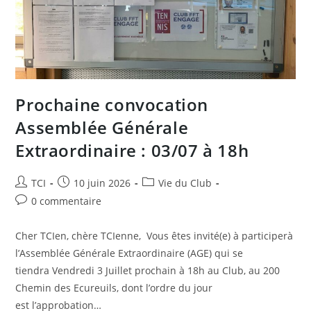
Prochaine convocation
Assemblée Générale
Extraordinaire : 03/07 à 18h
Auteur/autrice
Publication
Post
TCI
10 juin 2026
Vie du Club
de
publiée :
category:
Commentaires
0 commentaire
la
de
publication :
la
Cher TCIen, chère TCIenne, Vous êtes invité(e) à participerà
publication :
l’Assemblée Générale Extraordinaire (AGE) qui se
tiendra Vendredi 3 Juillet prochain à 18h au Club, au 200
Chemin des Ecureuils, dont l’ordre du jour
est l’approbation…