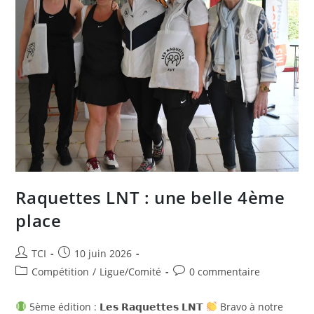
Raquettes LNT : une belle 4ème
place
Auteur/autrice
Publication
TCI
10 juin 2026
de
publiée :
Post
Commentaires
Compétition
/
Ligue/Comité
0 commentaire
la
category:
de
publication :
la
5ème édition : 𝗟𝗲𝘀 𝗥𝗮𝗾𝘂𝗲𝘁𝘁𝗲𝘀 𝗟𝗡𝗧
Bravo à notre