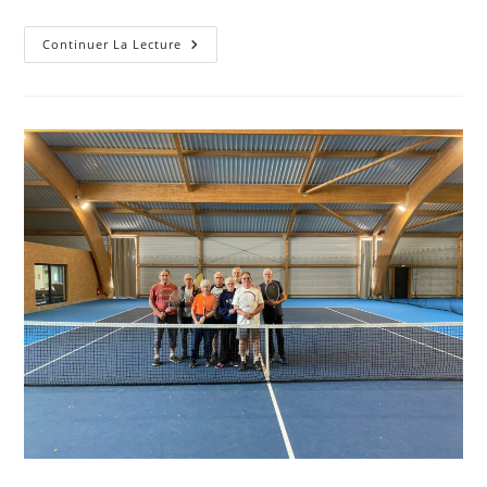
Prochaine
Continuer La Lecture
Convocation
Assemblée
Générale
Extraordinaire
:
03/07
À
18h