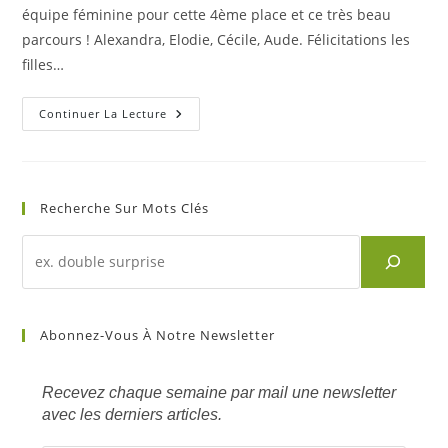
publication :
équipe féminine pour cette 4ème place et ce très beau
parcours ! Alexandra, Elodie, Cécile, Aude. Félicitations les
filles…
Raquettes
Continuer La Lecture
LNT
:
Une
Belle
4ème
Place
Recherche Sur Mots Clés
Recherche
d'un
article
sur
Abonnez-Vous À Notre Newsletter
mots
clés
Recevez chaque semaine par mail une newsletter
avec les derniers articles.