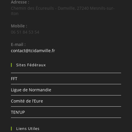
Adresse :
Chemin des Écureuils - Damville, 27240 Mesnils-sur-
Iton
Mobile :
06 51 84 53 54
E-mail :
S’ouvre
contact@tcidamville.fr
dans
votre
Sites Fédéraux
application
FFT
Ligue de Normandie
Comité de l’Eure
TEN’UP
Liens Utiles