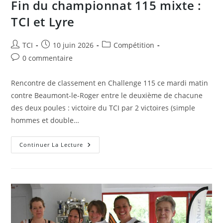
Fin du championnat 115 mixte :
TCI et Lyre
Auteur/autrice
Publication
Post
TCI
10 juin 2026
Compétition
de
publiée :
category:
Commentaires
0 commentaire
la
de
publication :
la
Rencontre de classement en Challenge 115 ce mardi matin
publication :
contre Beaumont-le-Roger entre le deuxième de chacune
des deux poules : victoire du TCI par 2 victoires (simple
hommes et double…
Fin
Continuer La Lecture
Du
Championnat
115
Mixte
:
TCI
Et
Lyre