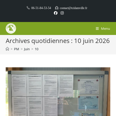
Skip
06-51-84-53-54
contact@tcidamville.fr
to
content
Menu
Archives quotidiennes : 10 juin 2026
>
PM
>
Juin
>
10