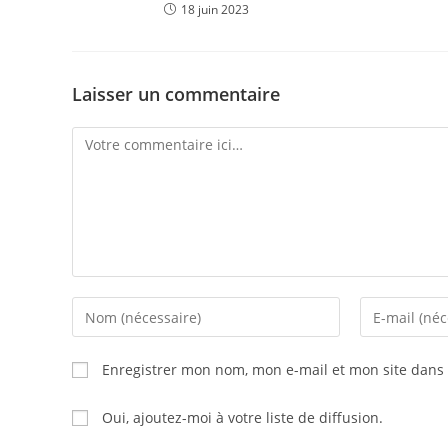
18 juin 2023
Laisser un commentaire
Comment
Enter
Enter
your
your
name
email
Enregistrer mon nom, mon e-mail et mon site dans
or
address
username
to
Oui, ajoutez-moi à votre liste de diffusion.
to
comment