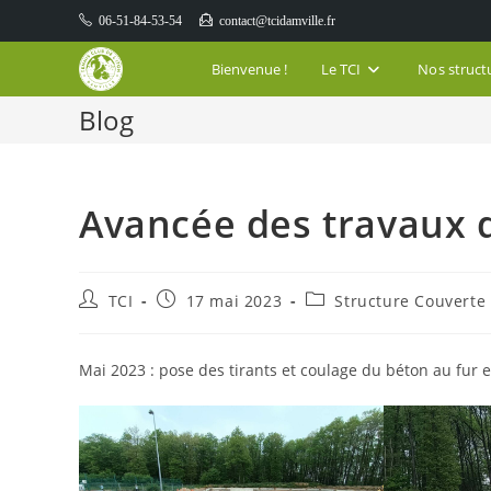
Skip
06-51-84-53-54
contact@tcidamville.fr
to
content
Bienvenue !
Le TCI
Nos struct
Blog
Avancée des travaux d
Auteur/autrice
Publication
Post
TCI
17 mai 2023
Structure Couverte
de
publiée :
category:
la
publication :
Mai 2023 : pose des tirants et coulage du béton au fur 