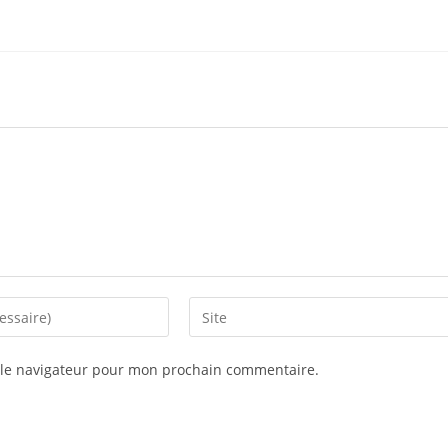
Saisir
l’URL
de
 le navigateur pour mon prochain commentaire.
votre
site
(facultatif)