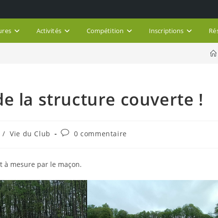
ures
Activités
Compétition
Inscriptions
Ré
e la structure couverte !
Commentaires
/
Vie du Club
0 commentaire
de
la
publication :
et à mesure par le maçon.