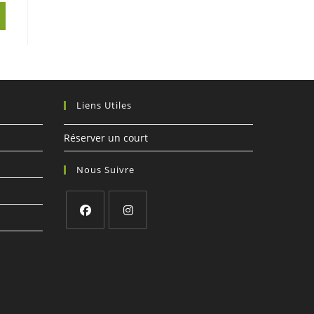
Liens Utiles
Réserver un court
Nous Suivre
S’ouvre
S’ouvre
dans
dans
un
un
nouvel
nouvel
onglet
onglet