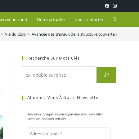
Toggle
server un court
Notre actualité
Nous contacter
>
Vie du Club
>
Avancée des travaux de la structure couverte !
website
search
Recherche Sur Mots Clés
Recherche
d'un
article
sur
Abonnez-Vous À Notre Newsletter
mots
clés
Recevez chaque semaine par mail une newsletter
avec les derniers articles.