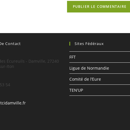
 De Contact
Sites Fédéraux
:
FFT
es Écureuils - Damville, 27240
sur-Iton
Ligue de Normandie
Comité de l’Eure
 53 54
TEN’UP
S’ouvre
tcidamville.fr
dans
votre
application