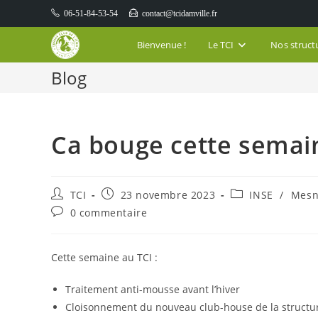
Skip
06-51-84-53-54
contact@tcidamville.fr
to
content
Bienvenue !
Le TCI
Nos struct
Blog
Ca bouge cette semain
Auteur/autrice
Publication
Post
TCI
23 novembre 2023
INSE
/
Mesni
de
publiée :
category:
Commentaires
0 commentaire
la
de
publication :
la
publication :
Cette semaine au TCI :
Traitement anti-mousse avant l’hiver
Cloisonnement du nouveau club-house de la structu