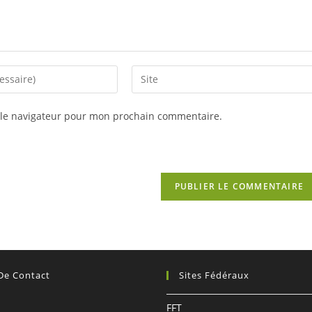
Saisir
l’URL
de
 le navigateur pour mon prochain commentaire.
votre
site
(facultatif)
 De Contact
Sites Fédéraux
:
FFT