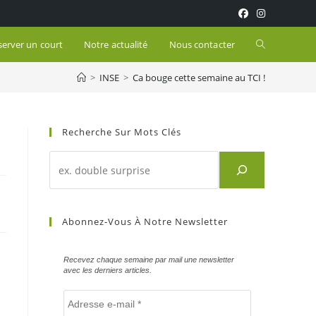
Toggle
server un court
Notre actualité
Nous contacter
>
INSE
>
Ca bouge cette semaine au TCI !
website
search
Recherche Sur Mots Clés
Recherche
d'un
article
sur
Abonnez-Vous À Notre Newsletter
mots
clés
Recevez chaque semaine par mail une newsletter
avec les derniers articles.