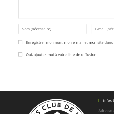
Enter
Enter
your
your
name
email
Enregistrer mon nom, mon e-mail et mon site dans
or
address
username
to
Oui, ajoutez-moi à votre liste de diffusion.
to
comment
comment
Infos
Adresse 