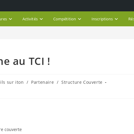
ures
Activités
Compétition
Inscriptions
Ré
e au TCI !
ls sur iton
/
Partenaire
/
Structure Couverte
re couverte