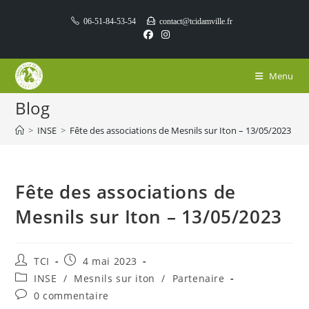
Skip
06-51-84-53-54
contact@tcidamville.fr
to
content
Menu
Blog
>
INSE
>
Fête des associations de Mesnils sur Iton – 13/05/2023
Fête des associations de
Mesnils sur Iton – 13/05/2023
Auteur/autrice
Publication
TCI
4 mai 2023
de
publiée :
Post
INSE
/
Mesnils sur iton
/
Partenaire
la
category:
Commentaires
0 commentaire
publication :
de