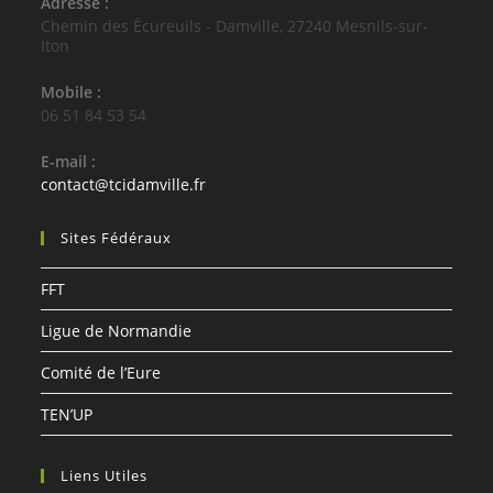
Adresse :
Chemin des Écureuils - Damville, 27240 Mesnils-sur-
Iton
Mobile :
06 51 84 53 54
E-mail :
S’ouvre
contact@tcidamville.fr
dans
votre
Sites Fédéraux
application
FFT
Ligue de Normandie
Comité de l’Eure
TEN’UP
Liens Utiles