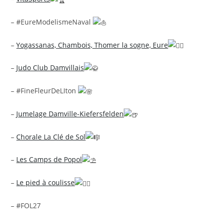
– #EureModelismeNaval
–
Yogassanas, Chambois, Thomer la sogne, Eure
–
Judo Club Damvillais
– #FineFleurDeLIton
–
Jumelage Damville-Kiefersfelden
–
Chorale La Clé de Sol
–
Les Camps de Popol
–
Le pied à coulisse
– #FOL27