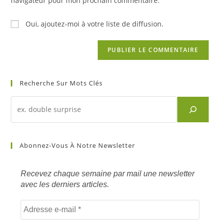
navigateur pour mon prochain commentaire.
(facultatif)
Oui, ajoutez-moi à votre liste de diffusion.
Recherche Sur Mots Clés
Recherche
d'un
article
sur
Abonnez-Vous À Notre Newsletter
mots
clés
Recevez chaque semaine par mail une newsletter
avec les derniers articles.