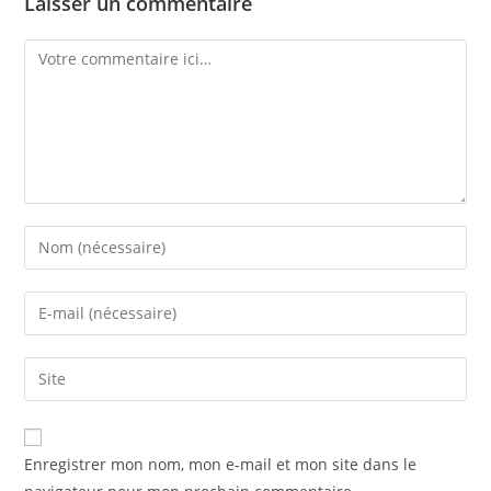
Laisser un commentaire
Comment
Enter
your
name
Enter
or
your
username
email
Saisir
to
address
l’URL
comment
to
de
comment
votre
Enregistrer mon nom, mon e-mail et mon site dans le
site