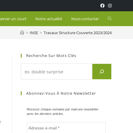
Toggle
server un court
Notre actualité
Nous contacter
>
INSE
>
Travaux Structure Couverte 2023/2024
website
search
Recherche Sur Mots Clés
Recherche
d'un
article
sur
Abonnez-Vous À Notre Newsletter
mots
clés
Recevez chaque semaine par mail une newsletter
avec les derniers articles.
e