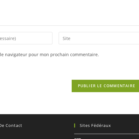
Saisir
l’URL
de
 le navigateur pour mon prochain commentaire.
votre
site
(facultatif)
 De Contact
Sites Fédéraux
: