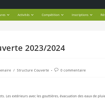
ures
Activités
Compétition
Inscriptions
Ré
uverte 2023/2024
Commentaires
tenaire
/
Structure Couverte
0 commentaire
de
la
publication :
lets. Les extérieurs avec les gouttières, évacuation des eaux de plui