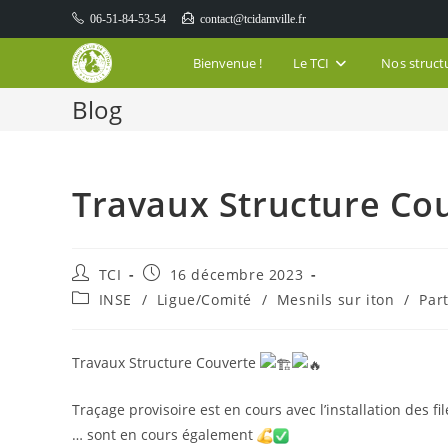
Skip
06-51-84-53-54
contact@tcidamville.fr
to
content
Bienvenue !
Le TCI
Nos struct
Blog
Travaux Structure Co
Auteur/autrice
Publication
TCI
16 décembre 2023
de
publiée :
Post
INSE
/
Ligue/Comité
/
Mesnils sur iton
/
Par
la
category:
publication :
Travaux Structure Couverte
Traçage provisoire est en cours avec l’installation des fi
… sont en cours également