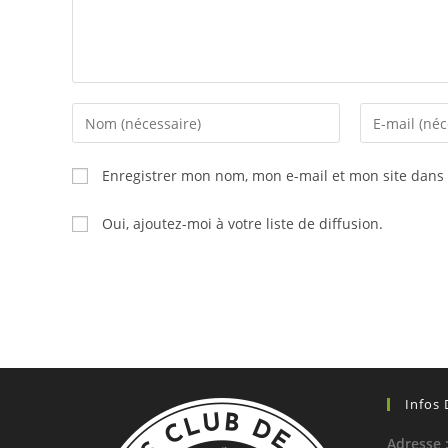
Enter
Enter
your
your
name
email
Enregistrer mon nom, mon e-mail et mon site dans
or
address
username
to
Oui, ajoutez-moi à votre liste de diffusion.
to
comment
comment
Infos
Adresse 